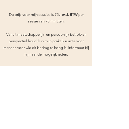
De prijs voor mijn sessies is 75
,- excl. BTW
per
sessie van 75 minuten.
Vanuit maatschappelijk- en persoonlijk betrokken
perspectief houd ik in mijn praktijk ruimte voor
mensen voor wie dit bedrag te hoog is. Informeer bij
mij naar de mogelijkheden.
Er zijn veel werkgevers die begeleidingstrajecten
vergoeden.
Mijn zakelijk tarief is
130,- excl. BTW
per sessie van
75 minuten.
Momenteel zit ik in mijn vijfde jaar van de opleiding
Lichaamsgerichte Psychotherapie van
BodyMind
opleidingen
.
​Via dit instituut wordt ik
stevig
begeleid door middel van leersupervisie en
intervisie.