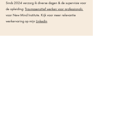
Sinds 2024 verzorg ik diverse dagen & de supervisie voor
de opleiding:
Traumasensitief werken voor professionals
voor New Mind Institute.
Kijk voor meer relevantie
werkervaring op mijn
Linkedin
Contact.
Eva Duffhues
Praktijk voor Lichaamsgerichte Psychotherapie
Contactgegevens
Mail:
Eva.duffhues@gmail.com
Tel:
06-18651955