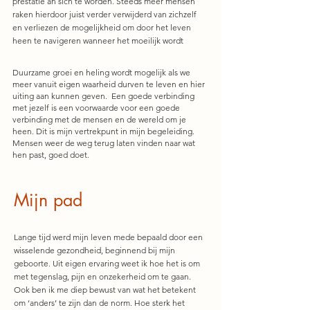
prestatie an sich te worden. Steeds meer mensen
raken hierdoor juist verder verwijderd van zichzelf
en verliezen de mogelijkheid
om door het leven
heen te navigeren wanneer het moeilijk wordt
Duurzame groei en heling wordt mogelijk als we
meer vanuit eigen waarheid durven te leven e
n hier
u
iting aan kunnen geven. Een goede verbinding
met jezelf is een voorwaarde voor een goede
verbinding met de mensen en de wereld om je
heen. Dit is mijn vertrekpunt in mijn begeleiding.
Mensen weer de weg terug laten vinden naar wat
hen past, goed doet.
Mijn pad
La
nge tijd werd mijn leven mede bepaald door een
wisselende gezondheid, beginnend bij mijn
geboorte. Uit eigen ervaring weet ik hoe het is om
met tegenslag, pijn en onzekerheid om te gaan.
Ook ben ik me diep bewust van wat het
betekent
om
‘anders’ te zijn dan de norm. Hoe sterk het