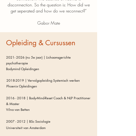
disconnection. So the question is: How did we
get seperated and how do we reconnect?"
Gabor Mate
Opleiding & Cursussen
2021- 2026
(nu 5e jaar) |
Lichaamsgerichte
psychotherapie
Bodymind Opleidingen
2018-2019
|
Vervolgopleiding Systemisch werken
Phoenix Opleidingen
2016 - 2018
|
Body-Mind-Reset Coach & NLP Practitioner
& Master
Vilna van Betten
2007 - 2012
|
BSc Sociologie
Universiteit van Amsterdam