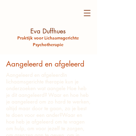
Eva Duffhues
Praktijk voor Lichaamsgerichte
Psychotherapie
Aangeleerd en afgeleerd
Aangeleerd en afgeleerdIn
lichaamsgerichte therapie kun je
onderzoeken wat aangele ​Hoe heb
je dit aangeleerd? ​Waar en hoe heb
je aangeleerd om zo hard te werken,
altijd maar door te gaan, zo je best
te doen voor een ander?​Waar en
hoe heb je afgeleerd om te vragen
om hulp, om voor jezelf te zorgen,
om grenzen aan te geven, om in