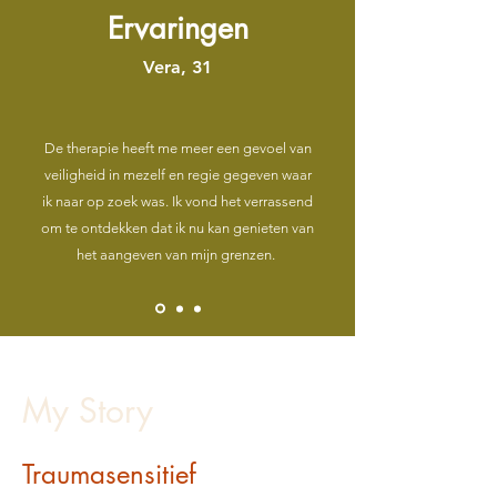
Ervaringen
Vera, 31
De therapie heeft me meer een gevoel van
veiligheid in mezelf en regie gegeven waar
ik naar op zoek was. Ik vond het verrassend
om te ontdekken dat ik nu kan genieten van
het aangeven van mijn grenzen.
My Story
Traumasensitief