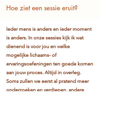
Hoe ziet een sessie eruit?
Ieder mens is anders en ieder moment
is anders. In onze sessies kijk ik wat
dienend is voor jou en welke
mogelijke lichaams- of
ervaringsoefeningen ten goede komen
aan jouw proces. Altijd in overleg.
Soms zullen we eerst al pratend meer
onderzoeken en verdiepen, andere
keren nemen we jouw lichaam als
startpunt om vanuit daar informatie op
te halen.
Tijdens de sessies houd ik
rekening met wat jij, je lichaam en je
zenuwstelsel aan kunnen.