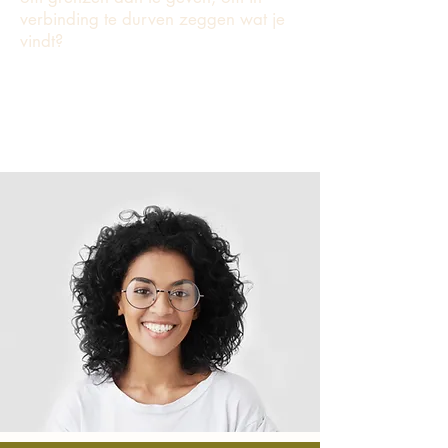
verbinding te durven zeggen wat je
vindt? ​